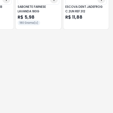
 B
SABONETE FARNESE
ESCOVA DENT.JADEFROG
LAVANDA 180G
C.2UN REF.312
R$ 5,98
R$ 11,88
180 Grama(s)