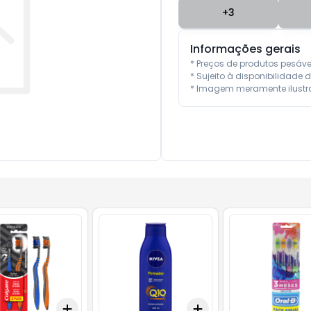
+
3
Informações gerais
* Preços de produtos pesáv
* Sujeito à disponibilidade d
* Imagem meramente ilustra
Add
Add
10
+
3
+
5
+
10
+
3
+
5
+
10