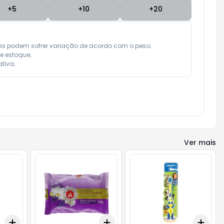
+
5
+
10
+
20
eis podem sofrer variação de acordo com o peso;

e estoque;

tiva;
Ver mais
Add
Add
Add
+
3
+
5
+
10
+
3
+
5
+
10
+
3