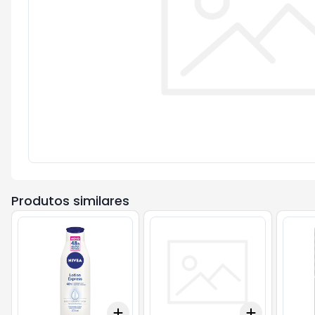
Produtos similares
Add
Add
+
3
+
5
+
10
+
3
+
5
+