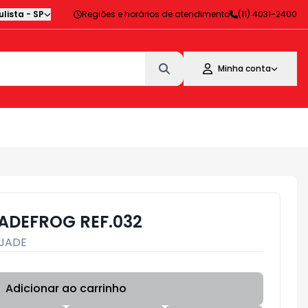
lista
-
SP
Regiões e horários de atendimento
(11) 4031-2400
Minha conta
ADEFROG REF.032
JADE
Adicionar ao carrinho
Subtotal:
R$ 0,00