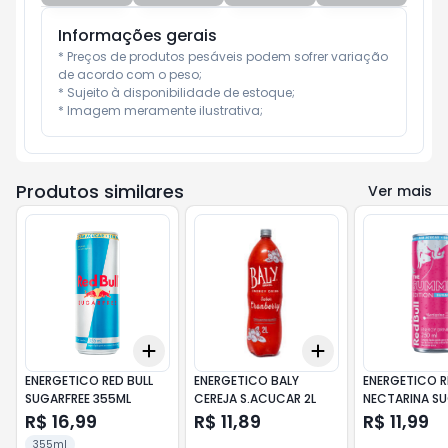
Informações gerais
* Preços de produtos pesáveis podem sofrer variação 
de acordo com o peso;

* Sujeito à disponibilidade de estoque;

* Imagem meramente ilustrativa;
Produtos similares
Ver mais
Add
Add
+
3
+
5
+
10
+
3
+
5
+
10
ENERGETICO RED BULL
ENERGETICO BALY
ENERGETICO R
SUGARFREE 355ML
CEREJA S.ACUCAR 2L
NECTARINA SU
250ML
R$ 16,99
R$ 11,89
R$ 11,99
355ml