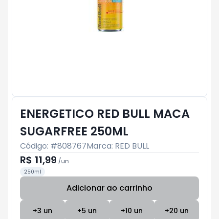
ENERGETICO RED BULL MACA
SUGARFREE 250ML
Código: #
808767
Marca:
RED BULL
R$ 11,99
/
un
250ml
Adicionar ao carrinho
Subtotal:
R$ 0
+
3
un
+
5
un
+
10
un
+
20
un