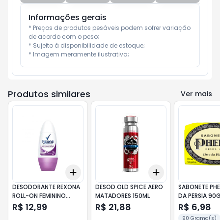
Informações gerais
* Preços de produtos pesáveis podem sofrer variação 
de acordo com o peso;

* Sujeito à disponibilidade de estoque;

* Imagem meramente ilustrativa;
Produtos similares
Ver mais
Add
Add
+
3
+
5
+
10
+
3
+
5
+
10
DESODORANTE REXONA
DESOD.OLD SPICE AERO
SABONETE PHE
ROLL-ON FEMININO
MATADORES 150ML
DA PERSIA 90
ACTIVE EMOTION 50ML
R$ 12,99
R$ 21,88
R$ 6,98
90 Grama(s)