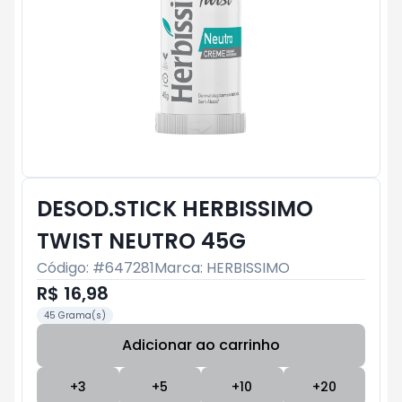
DESOD.STICK HERBISSIMO
TWIST NEUTRO 45G
Código: #
647281
Marca:
HERBISSIMO
R$ 16,98
45 Grama(s)
Adicionar ao carrinho
Subtotal:
R$ 0
+
3
+
5
+
10
+
20