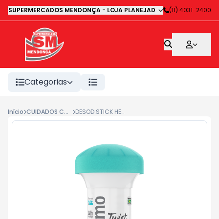
SUPERMERCADOS MENDONÇA - LOJA PLANEJADA 1
-
(11) 4031-2400
Avenida Deputa
Categorias
Início
CUIDADOS COM O CORPO
DESOD.STICK HERBISSIMO TWIST NEUTRO 45G