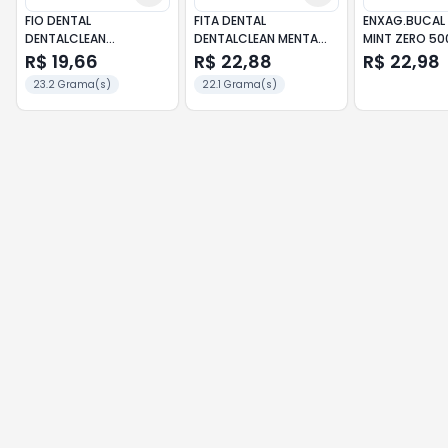
FIO DENTAL
FITA DENTAL
ENXAG.BUCAL
DENTALCLEAN
DENTALCLEAN MENTA
MINT ZERO 50
L130P100M
100M
R$ 19,66
R$ 22,88
R$ 22,98
23.2 Grama(s)
22.1 Grama(s)