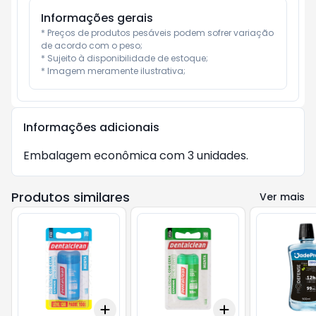
Informações gerais
* Preços de produtos pesáveis podem sofrer variação 
de acordo com o peso;

* Sujeito à disponibilidade de estoque;

* Imagem meramente ilustrativa;
Informações adicionais
Embalagem econômica com 3 unidades.
Produtos similares
Ver mais
Add
Add
+
3
+
5
+
10
+
3
+
5
+
10