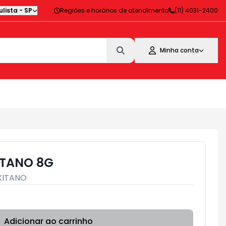
lista
-
SP
Regiões e horários de atendimento
(11) 4031-2400
Minha conta
ITANO 8G
KITANO
Adicionar ao carrinho
Subtotal:
R$ 0,00