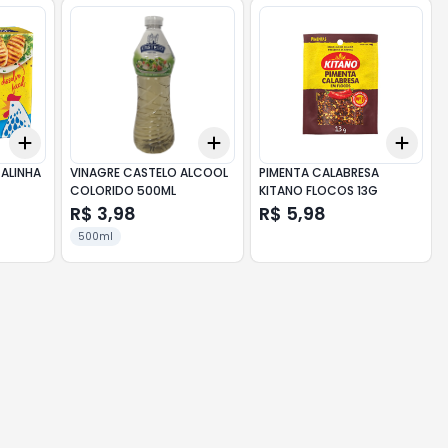
Add
Add
Add
+
3
+
5
+
10
+
3
+
5
+
10
+
3
ALINHA
VINAGRE CASTELO ALCOOL
PIMENTA CALABRESA
COLORIDO 500ML
KITANO FLOCOS 13G
R$ 3,98
R$ 5,98
500ml