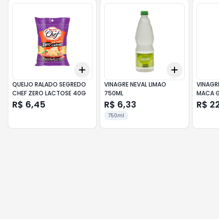
Add
Add
+
3
+
5
+
10
+
3
+
5
+
QUEIJO RALADO SEGREDO
VINAGRE NEVAL LIMAO
VINAGR
CHEF ZERO LACTOSE 40G
750ML
MACA G
250ML
R$ 6,45
R$ 6,33
R$ 2
750ml