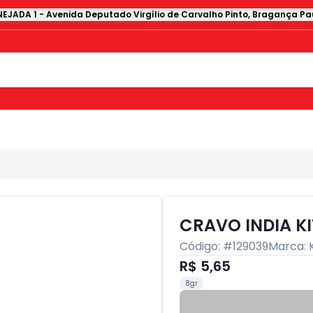
EJADA 1
-
Avenida Deputado Virgílio de Carvalho Pinto
,
Bragança Pau
CRAVO INDIA K
Código: #
129039
Marca:
R$ 5,65
8gr