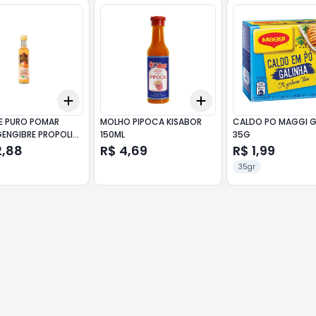
Add
Add
10
+
3
+
5
+
10
+
3
+
5
+
10
E PURO POMAR
MOLHO PIPOCA KISABOR
CALDO PO MAGGI G
ENGIBRE PROPOLIS
150ML
35G
2,88
R$ 4,69
R$ 1,99
35gr