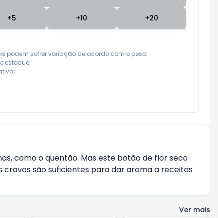
+
5
+
10
+
20
eis podem sofrer variação de acordo com o peso;

e estoque;

tiva;
as, como o quentão. Mas este botão de flor seco
cravos são suficientes para dar aroma a receitas
Ver mais