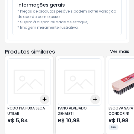
Informações gerais
* Preços de produtos pesáveis podem sofrer variação 
de acordo com o peso;

* Sujeito à disponibilidade de estoque;

* Imagem meramente ilustrativa;
Produtos similares
Ver mais
Add
Add
+
3
+
5
+
10
+
3
+
5
+
10
RODO PIA PUXA SECA
PANO ALVEJADO
ESCOVA SAPA
UTILAR
ZENALETI
CONDOR N1
R$ 5,84
R$ 10,98
R$ 11,98
1un