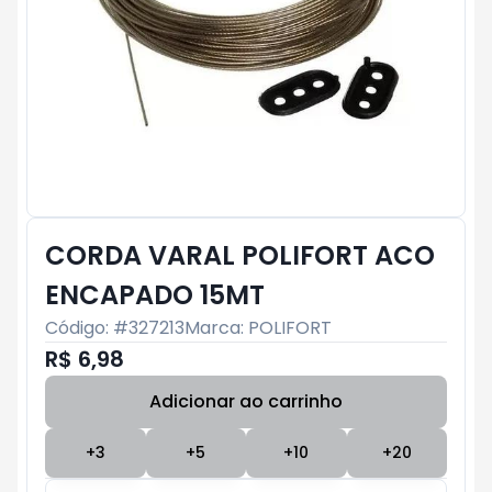
CORDA VARAL POLIFORT ACO
ENCAPADO 15MT
Código: #
327213
Marca:
POLIFORT
R$ 6,98
Adicionar ao carrinho
Subtotal:
R$ 0
+
3
+
5
+
10
+
20