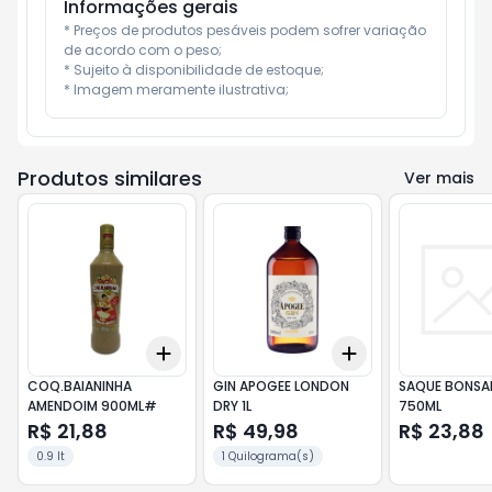
Informações gerais
* Preços de produtos pesáveis podem sofrer variação 
de acordo com o peso;

* Sujeito à disponibilidade de estoque;

* Imagem meramente ilustrativa;
Produtos similares
Ver mais
Add
Add
+
3
+
5
+
10
+
3
+
5
+
10
COQ.BAIANINHA
GIN APOGEE LONDON
SAQUE BONSA
AMENDOIM 900ML#
DRY 1L
750ML
R$ 21,88
R$ 49,98
R$ 23,88
0.9 lt
1 Quilograma(s)