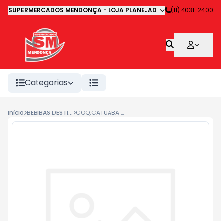
SUPERMERCADOS MENDONÇA - LOJA PLANEJADA 1
-
(11) 4031-2400
Avenida Deputa
Categorias
Início
BEBIBAS DESTILADAS
COQ.CATUABA VIRTUDE 900ML#