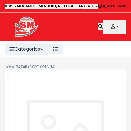
SUPERMERCADOS MENDONÇA - LOJA PLANEJADA 1
-
(11) 4031-2400
Avenida Deputa
Categorias
Início
BAZAR
COPO ORIGINAL LINE JADE 400ML