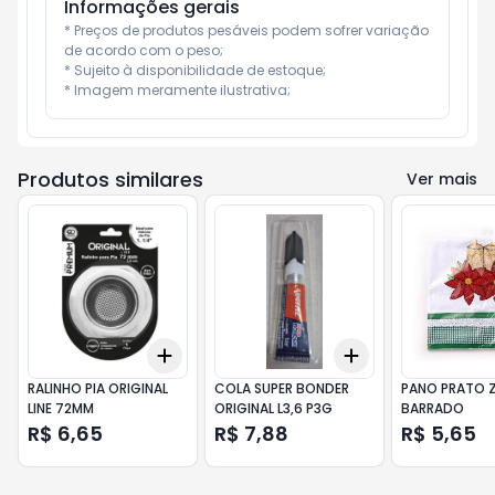
Informações gerais
* Preços de produtos pesáveis podem sofrer variação 
de acordo com o peso;

* Sujeito à disponibilidade de estoque;

* Imagem meramente ilustrativa;
Produtos similares
Ver mais
Add
Add
+
3
+
5
+
10
+
3
+
5
+
10
RALINHO PIA ORIGINAL
COLA SUPER BONDER
PANO PRATO Z
LINE 72MM
ORIGINAL L3,6 P3G
BARRADO
R$ 6,65
R$ 7,88
R$ 5,65