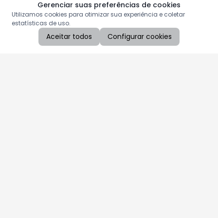
Gerenciar suas preferências de cookies
Utilizamos cookies para otimizar sua experiência e coletar
estatísticas de uso.
Aceitar todos
Configurar cookies
Aproveite as nossas promoções!
Cadastre seu e-mail e receba ofertas exclusivas.
QUERO RECEBER