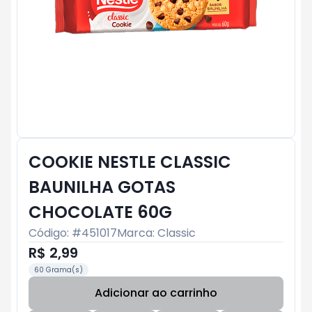
COOKIE NESTLE CLASSIC
BAUNILHA GOTAS
CHOCOLATE 60G
Código: #
451017
Marca:
Classic
R$ 2,99
60 Grama(s)
Adicionar ao carrinho
Subtotal:
R$ 0