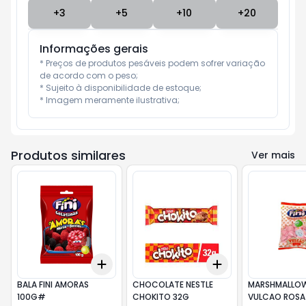
+
3
+
5
+
10
+
20
Informações gerais
* Preços de produtos pesáveis podem sofrer variação 
de acordo com o peso;

* Sujeito à disponibilidade de estoque;

* Imagem meramente ilustrativa;
Produtos similares
Ver mais
Add
Add
+
3
+
5
+
10
+
3
+
5
+
10
BALA FINI AMORAS
CHOCOLATE NESTLE
MARSHMALLOW 
100G#
CHOKITO 32G
VULCAO ROSA