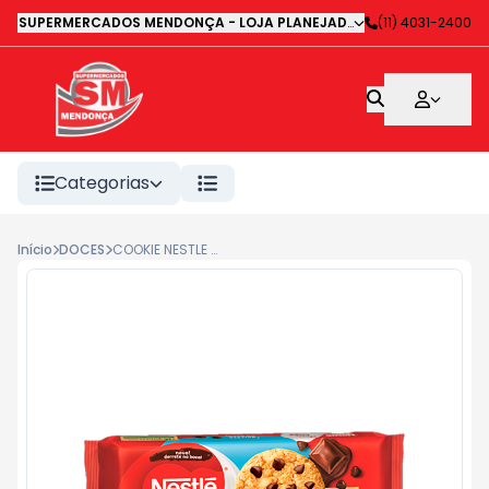
SUPERMERCADOS MENDONÇA - LOJA PLANEJADA 1
-
(11) 4031-2400
Avenida Deputa
Categorias
Início
DOCES
COOKIE NESTLE CLASSIC BAUNILHA GOTAS CHOCOLATE 60G