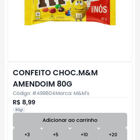
CONFEITO CHOC.M&M
AMENDOIM 80G
Código: #
499804
Marca:
M&M's
R$ 8,99
80gr
Adicionar ao carrinho
Subtotal:
R$ 0
+
3
+
5
+
10
+
20