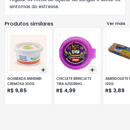
sintomas do estresse.
Produtos similares
Ver mais
Add
Add
+
3
+
5
+
10
+
3
+
5
+
10
GOIABADA ANHEMBI
CHICLETE BRINCLETS
AMENDOLEITE 
CREMOSA 300G
TIRA AZEDINHO
120G
TROPICAL 21G
R$ 9,85
R$ 4,99
R$ 3,89