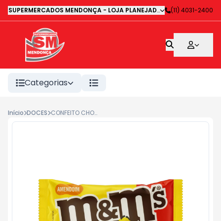
SUPERMERCADOS MENDONÇA - LOJA PLANEJADA 1
-
(11) 4031-2400
Avenida Deputa
Categorias
Início
DOCES
CONFEITO CHOC.M&M AMENDOIM 80G