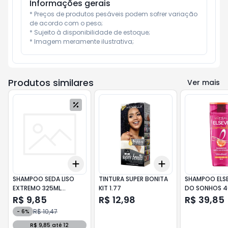
Informações gerais
* Preços de produtos pesáveis podem sofrer variação 
de acordo com o peso;

* Sujeito à disponibilidade de estoque;

* Imagem meramente ilustrativa;
Produtos similares
Ver mais
Add
Add
+
3
+
5
+
10
+
3
+
5
+
10
SHAMPOO SEDA LISO
TINTURA SUPER BONITA
SHAMPOO ELSE
EXTREMO 325ML
KIT 1.77
DO SONHOS 4
##FORA LINHA
R$ 9,85
R$ 12,98
R$ 39,85
R$ 10,47
-
6
%
R$ 9,85 até 12