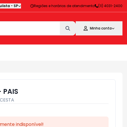
lista
-
SP
Regiões e horários de atendimento
(11) 4031-2400
Minha conta
- PAIS
CESTA
mente indisponível!