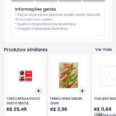
Informações gerais
* Preços de produtos pesáveis podem sofrer variação 
de acordo com o peso;

* Sujeito à disponibilidade de estoque;

* Imagem meramente ilustrativa;
Produtos similares
Ver mais
Add
Add
+
3
+
5
+
10
+
3
+
5
+
10
CAFE CAPSULA DOLCE
FARELO AVEIA SANJER
CHA LEAO MA
GUSTO NESTLE
200G
CHOCOCINO C.10
R$ 25,49
R$ 3,96
R$ 11,69
R$ 12,8
-
9
%