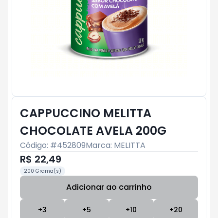
CAPPUCCINO MELITTA
CHOCOLATE AVELA 200G
Código: #
452809
Marca:
MELITTA
R$ 22,49
200 Grama(s)
Adicionar ao carrinho
Subtotal:
R$ 0
+
3
+
5
+
10
+
20