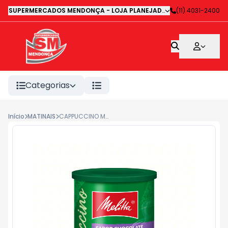
SUPERMERCADOS MENDONÇA - LOJA PLANEJADA 1
-
(11) 4031-2400
Avenida Deputa
Categorias
Início
MATINAIS
CAPPUCCINO MELITTA CHOCOLATE AVELA 200G