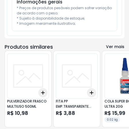
Informações gerais
* Preços de produtos pesáveis podem sofrer variação 
de acordo com o peso;

* Sujeito à disponibilidade de estoque;

* Imagem meramente ilustrativa;
Produtos similares
Ver mais
Add
Add
+
3
+
5
+
10
+
3
+
5
+
10
PULVERIZADOR FRASCO
FITA PP
COLA SUPER 
MULTIUSO 500ML
EMP.TRANSPARENTE
ULTRA 20G
18MMX50M
R$ 10,98
R$ 3,88
R$ 15,99
0.02 kg