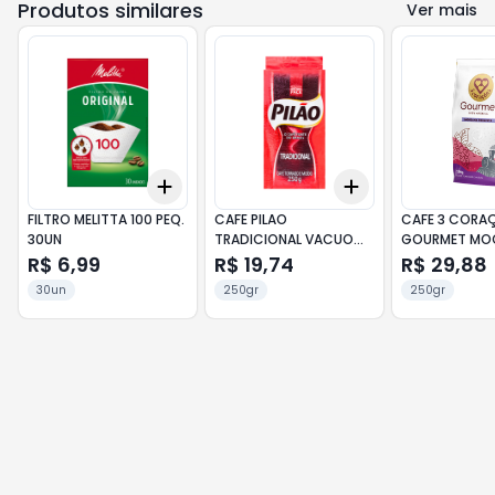
Produtos similares
Ver mais
Add
Add
+
3
+
5
+
10
+
3
+
5
+
10
FILTRO MELITTA 100 PEQ.
CAFE PILAO
CAFE 3 CORA
30UN
TRADICIONAL VACUO
GOURMET MO
250G
PAULISTA 250
R$ 6,99
R$ 19,74
R$ 29,88
30un
250gr
250gr