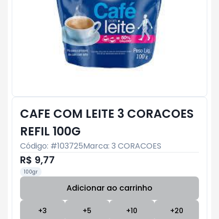
CAFE COM LEITE 3 CORACOES
REFIL 100G
Código: #
103725
Marca:
3 CORACOES
R$ 9,77
100gr
Adicionar ao carrinho
Subtotal:
R$ 0
+
3
+
5
+
10
+
20