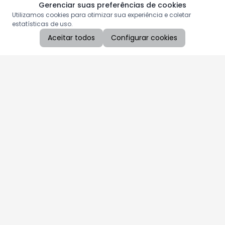
Gerenciar suas preferências de cookies
Utilizamos cookies para otimizar sua experiência e coletar
estatísticas de uso.
Aceitar todos
Configurar cookies
Aproveite as nossas promoções!
Cadastre seu e-mail e receba ofertas exclusivas.
QUERO RECEBER