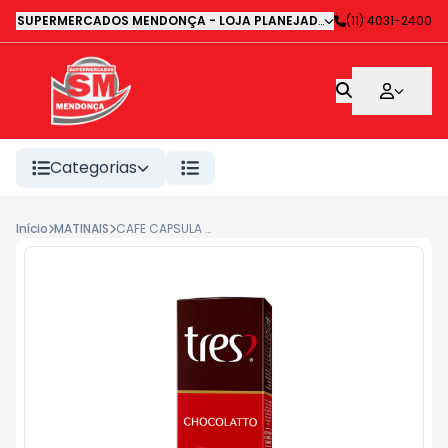
SUPERMERCADOS MENDONÇA - LOJA PLANEJADA 1
-
(11) 4031-2400
Avenida Deputa
Categorias
Início
MATINAIS
CAFE CAPSULA 3 CORAÇÕES CHOCOLATTO 110G