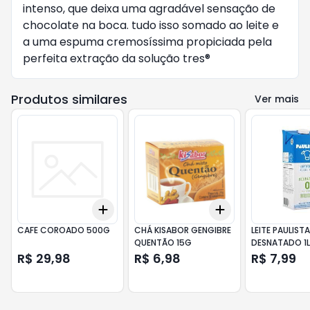
intenso, que deixa uma agradável sensação de
chocolate na boca. tudo isso somado ao leite e
a uma espuma cremosíssima propiciada pela
perfeita extração da solução tres®
Produtos similares
Ver mais
Add
Add
+
3
+
5
+
10
+
3
+
5
+
10
CAFE COROADO 500G
CHÁ KISABOR GENGIBRE
LEITE PAULISTA
QUENTÃO 15G
DESNATADO 1L
R$ 29,98
R$ 6,98
R$ 7,99