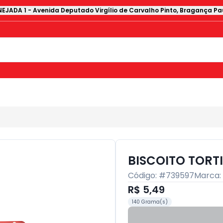
EJADA 1
-
Avenida Deputado Virgílio de Carvalho Pinto
,
Bragança Pau
BISCOITO TORT
Código: #
739597
Marca:
R$ 5,49
140 Grama(s)