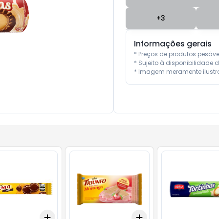
+
3
Informações gerais
* Preços de produtos pesáv
* Sujeito à disponibilidade d
* Imagem meramente ilustra
Add
Add
10
+
3
+
5
+
10
+
3
+
5
+
10