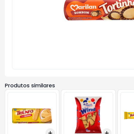
Produtos similares
Add
Add
+
3
+
5
+
10
+
3
+
5
+