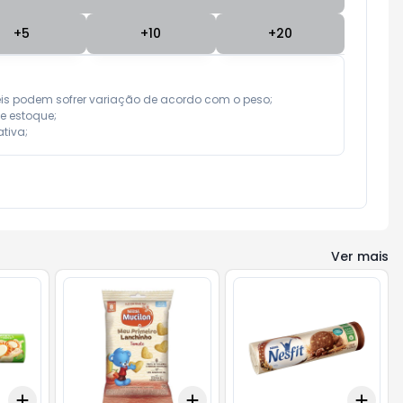
+
5
+
10
+
20
eis podem sofrer variação de acordo com o peso;

e estoque;

tiva;
Ver mais
Add
Add
Add
+
3
+
5
+
10
+
3
+
5
+
10
+
3