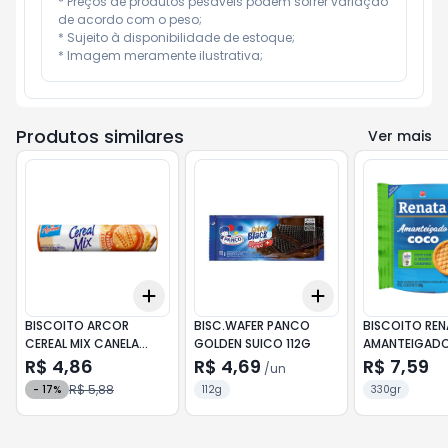
* Preços de produtos pesáveis podem sofrer variação 
de acordo com o peso;

* Sujeito à disponibilidade de estoque;

* Imagem meramente ilustrativa;
Produtos similares
Ver mais
Add
Add
+
3
+
5
+
10
+
3
+
5
+
10
BISCOITO ARCOR
BISC.WAFER PANCO
BISCOITO RE
CEREAL MIX CANELA
GOLDEN SUICO 112G
AMANTEIGAD
135G
330G
R$ 4,86
R$ 4,69
R$ 7,59
/
un
R$ 5,88
-
17
%
112g
330gr