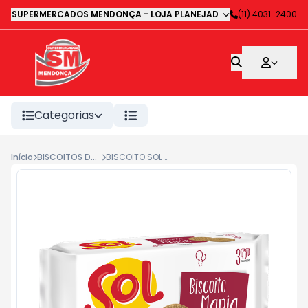
SUPERMERCADOS MENDONÇA - LOJA PLANEJADA 1
-
(11) 4031-2400
Avenida Deputa
Categorias
Início
BISCOITOS DOCES
BISCOITO SOL MARIA 350G