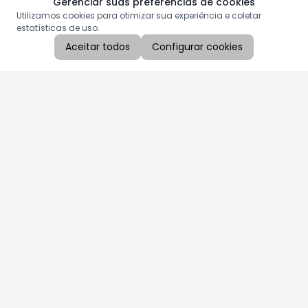
Gerenciar suas preferências de cookies
Utilizamos cookies para otimizar sua experiência e coletar
estatísticas de uso.
Aceitar todos
Configurar cookies
Aproveite as nossas promoções!
Cadastre seu e-mail e receba ofertas exclusivas.
QUERO RECEBER