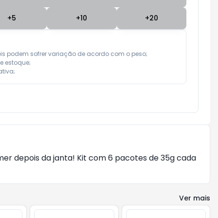
+
5
+
10
+
20
eis podem sofrer variação de acordo com o peso;

e estoque;

tiva;
mer depois da janta! Kit com 6 pacotes de 35g cada
Ver mais