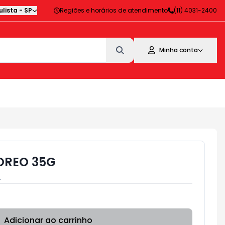
lista
-
SP
Regiões e horários de atendimento
(11) 4031-2400
Minha conta
 OREO 35G
.
Adicionar ao carrinho
Subtotal:
R$ 0,00