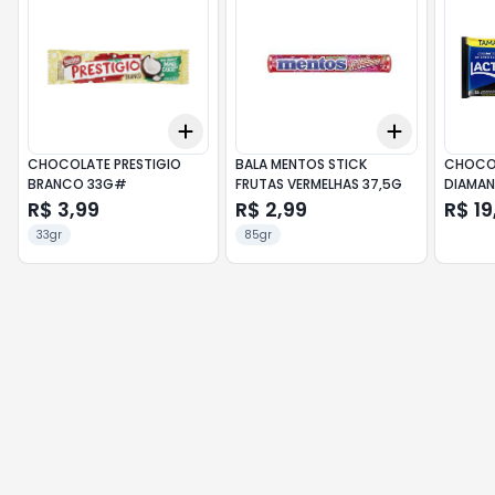
Add
Add
+
3
+
5
+
10
+
3
+
5
+
CHOCOLATE PRESTIGIO
BALA MENTOS STICK
CHOCO
BRANCO 33G#
FRUTAS VERMELHAS 37,5G
DIAMAN
R$ 3,99
R$ 2,99
R$ 19
33gr
85gr