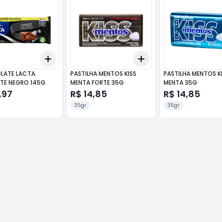
Add
Add
10
+
3
+
5
+
10
+
3
+
5
+
10
LATE LACTA
PASTILHA MENTOS KISS
PASTILHA MENTOS K
TE NEGRO 145G
MENTA FORTE 35G
MENTA 35G
,97
R$ 14,85
R$ 14,85
35gr
35gr