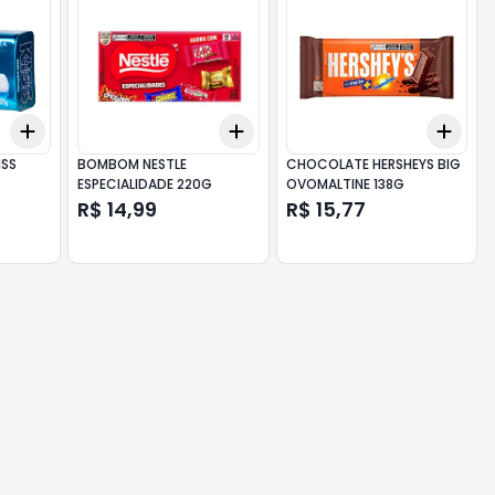
Add
Add
Add
+
3
+
5
+
10
+
3
+
5
+
10
+
3
ISS
BOMBOM NESTLE
CHOCOLATE HERSHEYS BIG
ESPECIALIDADE 220G
OVOMALTINE 138G
R$ 14,99
R$ 15,77