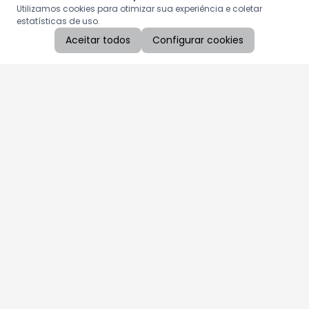
Utilizamos cookies para otimizar sua experiência e coletar
estatísticas de uso.
Aceitar todos
Configurar cookies
Aproveite as nossas promoções!
Cadastre seu e-mail e receba ofertas exclusivas.
QUERO RECEBER