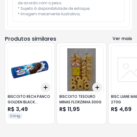
de acordo com o peso;

* Sujeito à disponibilidade de estoque;

* Imagem meramente ilustrativa;
Produtos similares
Ver mais
Add
Add
+
3
+
5
+
10
+
3
+
5
+
10
BISCOITO RECH.PANCO
BISCOITO TESOURO
BISC.LIANE MA
GOLDEN BLACK
MINAS FLORZINHA 300G
270G
BAUNILHA 140G
R$ 3,49
R$ 11,95
R$ 4,69
0.14 kg