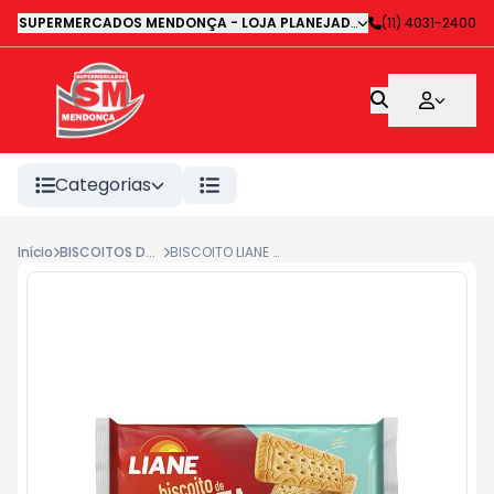
SUPERMERCADOS MENDONÇA - LOJA PLANEJADA 1
-
(11) 4031-2400
Avenida Deputa
Categorias
Início
BISCOITOS DOCES
BISCOITO LIANE NATA 330G