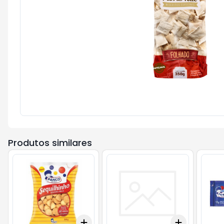
Produtos similares
Add
Add
+
3
+
5
+
10
+
3
+
5
+