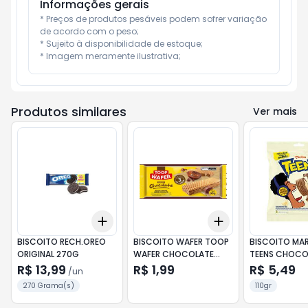
Informações gerais
* Preços de produtos pesáveis podem sofrer variação 
de acordo com o peso;

* Sujeito à disponibilidade de estoque;

* Imagem meramente ilustrativa;
Produtos similares
Ver mais
Add
Add
+
3
+
5
+
10
+
3
+
5
+
10
BISCOITO RECH.OREO
BISCOITO WAFER TOOP
BISCOITO MAR
ORIGINAL 270G
WAFER CHOCOLATE
TEENS CHOCO
60G
BRANCO 80G
R$ 13,99
R$ 1,99
R$ 5,49
/
un
270 Grama(s)
110gr