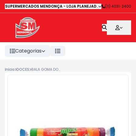
SUPERMERCADOS MENDONÇA - LOJA PLANEJADA 1
-
(11) 4031-2400
Avenida Deputa
Categorias
Início
DOCES
BALA GOMA DORI JUBES TROPICAL 48G