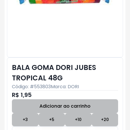
BALA GOMA DORI JUBES
TROPICAL 48G
Código: #
553803
Marca:
DORI
R$ 1,95
Adicionar ao carrinho
Subtotal:
R$ 0
+
3
+
5
+
10
+
20