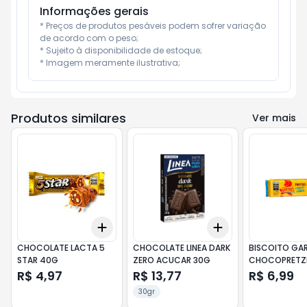
Informações gerais
* Preços de produtos pesáveis podem sofrer variação 
de acordo com o peso;

* Sujeito à disponibilidade de estoque;

* Imagem meramente ilustrativa;
Produtos similares
Ver mais
Add
Add
+
3
+
5
+
10
+
3
+
5
+
10
CHOCOLATE LACTA 5
CHOCOLATE LINEA DARK
BISCOITO GA
STAR 40G
ZERO ACUCAR 30G
CHOCOPRETZE
LEITE 80G
R$ 4,97
R$ 13,77
R$ 6,99
30gr