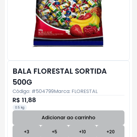
BALA FLORESTAL SORTIDA
500G
Código: #
504799
Marca:
FLORESTAL
R$ 11,88
0.5 kg
Adicionar ao carrinho
Subtotal:
R$ 0
+
3
+
5
+
10
+
20