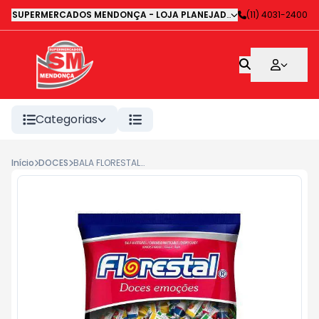
SUPERMERCADOS MENDONÇA - LOJA PLANEJADA 1
-
(11) 4031-2400
Avenida Deputa
Categorias
Início
DOCES
BALA FLORESTAL SORTIDA 500G