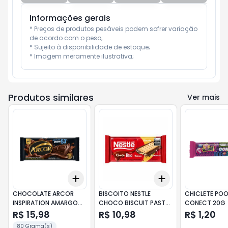
Informações gerais
* Preços de produtos pesáveis podem sofrer variação 
de acordo com o peso;

* Sujeito à disponibilidade de estoque;

* Imagem meramente ilustrativa;
Produtos similares
Ver mais
Add
Add
+
3
+
5
+
10
+
3
+
5
+
10
CHOCOLATE ARCOR
BISCOITO NESTLE
CHICLETE PO
INSPIRATION AMARGO
CHOCO BISCUIT PASTA
CONECT 20G
53% 80G
AMENDOIM 90G
R$ 15,98
R$ 10,98
R$ 1,20
80 Grama(s)