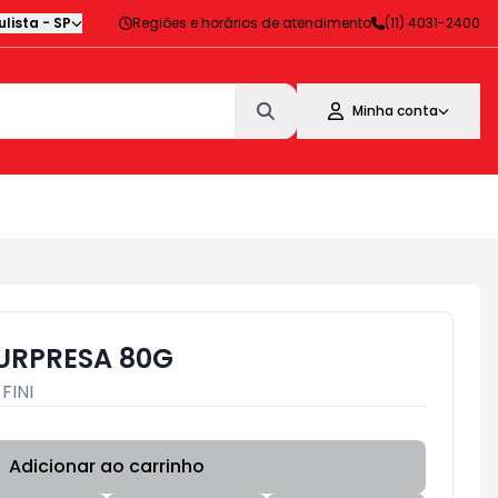
lista
-
SP
Regiões e horários de atendimento
(11) 4031-2400
Minha conta
SURPRESA 80G
:
FINI
Adicionar ao carrinho
Subtotal:
R$ 0,00