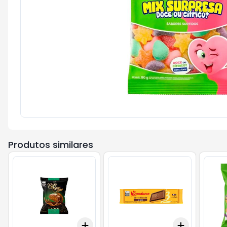
Produtos similares
Add
Add
+
3
+
5
+
10
+
3
+
5
+