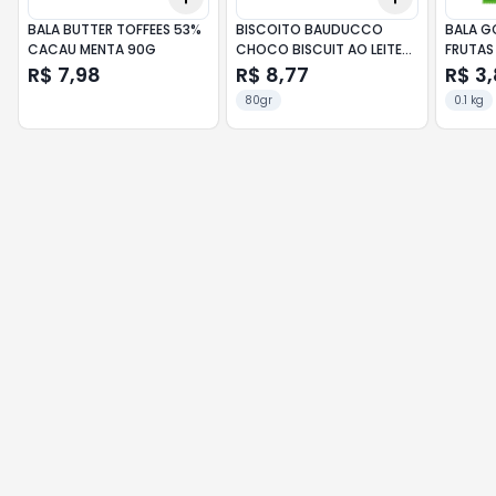
BALA BUTTER TOFFEES 53%
BISCOITO BAUDUCCO
BALA G
CACAU MENTA 90G
CHOCO BISCUIT AO LEITE
FRUTAS
80G
R$ 7,98
R$ 8,77
R$ 3
80gr
0.1 kg