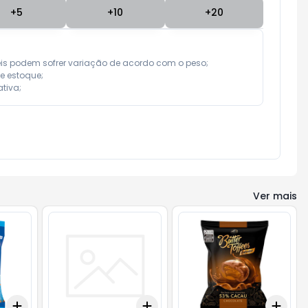
+
5
+
10
+
20
eis podem sofrer variação de acordo com o peso;

e estoque;

tiva;
Ver mais
Add
Add
Add
+
3
+
5
+
10
+
3
+
5
+
10
+
3