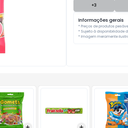
+
3
Informações gerais
* Preços de produtos pesáv
* Sujeito à disponibilidade d
* Imagem meramente ilustra
Add
Add
10
+
3
+
5
+
10
+
3
+
5
+
10