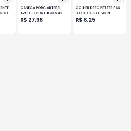
IENTE
CANECA PORC.ARTEBEL
COLHER DESC.PETTER PAN
UNDO
AZULEJO PORTUGUES A3
LITTLE COFFEE 50UN
300ML
R$ 27,98
R$ 8,25