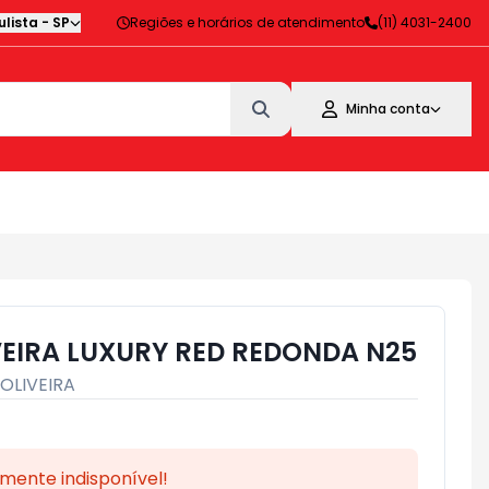
lista
-
SP
Regiões e horários de atendimento
(11) 4031-2400
Minha conta
VEIRA LUXURY RED REDONDA N25
OLIVEIRA
mente indisponível!