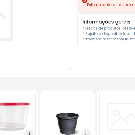
Este produto está sem 
Informações gerais
* Preços de produtos pesáv
* Sujeito à disponibilidade d
* Imagem meramente ilustra
Add
Add
10
+
3
+
5
+
10
+
3
+
5
+
10