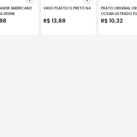
 NADIR AMERICANO
VASO PLASTICO PRETO N4
PRATO ORIGINAL OR
A 350ML
OCEAN LISTRADO F
22,6CM
,98
R$ 13,88
R$ 10,32