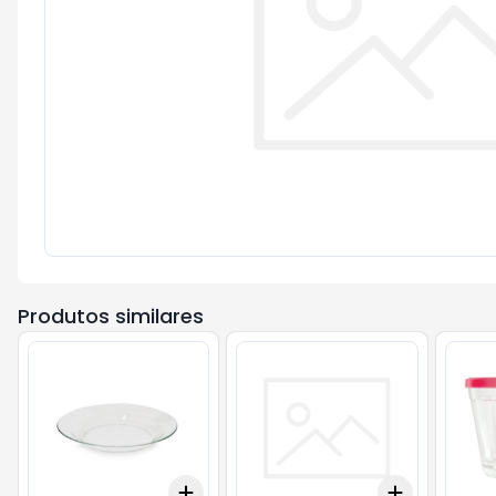
Produtos similares
Add
Add
+
3
+
5
+
10
+
3
+
5
+