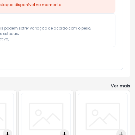
estoque disponível no momento.
eis podem sofrer variação de acordo com o peso;

e estoque;

tiva;
Ver mais
Add
Add
Add
+
3
+
5
+
10
+
3
+
5
+
10
+
3