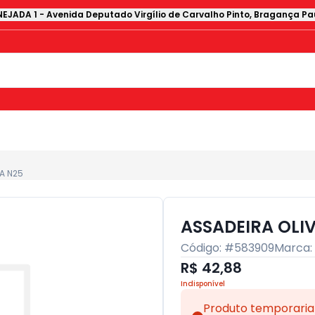
EJADA 1
-
Avenida Deputado Virgílio de Carvalho Pinto
,
Bragança Pau
A N25
ASSADEIRA OLI
Código: #
583909
Marca:
R$ 42,88
Indisponível
Produto temporaria