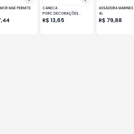
MOR MAE PERMITE
CANECA
ASSADEIRA MARINEX
PORC.DECORAÇÕES
4L
DIVERSAS 150ML
7,44
R$ 13,65
R$ 79,88