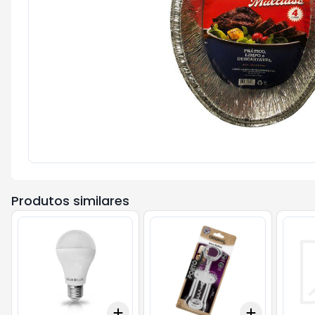
Produtos similares
Add
Add
+
3
+
5
+
10
+
3
+
5
+