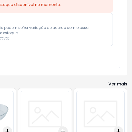
estoque disponível no momento.
eis podem sofrer variação de acordo com o peso;

e estoque;

tiva;
Ver mais
Add
Add
Add
+
3
+
5
+
10
+
3
+
5
+
10
+
3