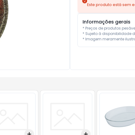
Este produto está sem 
Informações gerais
* Preços de produtos pesáv
* Sujeito à disponibilidade d
* Imagem meramente ilustra
Add
Add
10
+
3
+
5
+
10
+
3
+
5
+
10