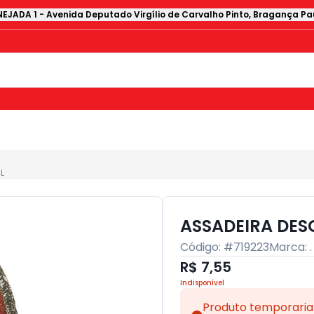
EJADA 1
-
Avenida Deputado Virgílio de Carvalho Pinto
,
Bragança Pau
L
ASSADEIRA DESC
Código: #
719223
Marca:
.
R$ 7,55
Indisponível
Produto temporaria