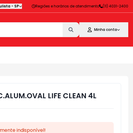
lista
-
SP
Regiões e horários de atendimento
(11) 4031-2400
Minha conta
.ALUM.OVAL LIFE CLEAN 4L
mente indisponível!