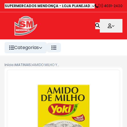
SUPERMERCADOS MENDONÇA - LOJA PLANEJADA 1
-
(11) 4031-2400
Avenida Deputa
Categorias
Início
MATINAIS
AMIDO MILHO YOKI 500G