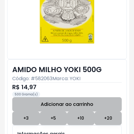
AMIDO MILHO YOKI 500G
Código: #
582063
Marca:
YOKI
R$ 14,97
500 Grama(s)
Adicionar ao carrinho
Subtotal:
R$ 0
+
3
+
5
+
10
+
20
Informações gerais