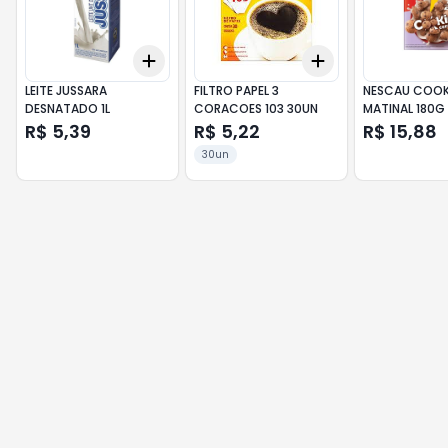
Add
Add
+
3
+
5
+
10
+
3
+
5
+
10
LEITE JUSSARA
FILTRO PAPEL 3
NESCAU COOKI
DESNATADO 1L
CORACOES 103 30UN
MATINAL 180G
R$ 5,39
R$ 5,22
R$ 15,88
30un