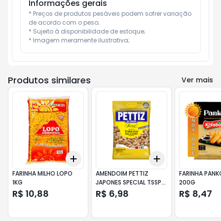
Informações gerais
* Preços de produtos pesáveis podem sofrer variação 
de acordo com o peso;

* Sujeito à disponibilidade de estoque;

* Imagem meramente ilustrativa;
Produtos similares
Ver mais
Add
Add
+
3
+
5
+
10
+
3
+
5
+
10
FARINHA MILHO LOPO
AMENDOIM PETTIZ
FARINHA PANK
1KG
JAPONES SPECIAL TSSP
200G
120G
R$ 10,88
R$ 6,98
R$ 8,47