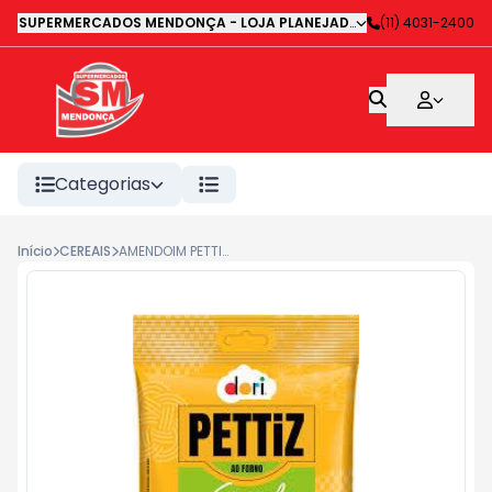
SUPERMERCADOS MENDONÇA - LOJA PLANEJADA 1
-
(11) 4031-2400
Avenida Deputa
Categorias
Início
CEREAIS
AMENDOIM PETTIZ LEMON PEPPER 110G