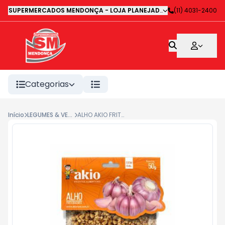
SUPERMERCADOS MENDONÇA - LOJA PLANEJADA 1
-
(11) 4031-2400
Avenida Deputa
Categorias
Início
LEGUMES & VERDURAS
ALHO AKIO FRITO CROCANTE 50G#