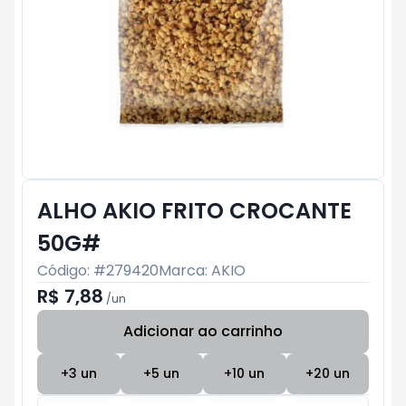
ALHO AKIO FRITO CROCANTE
50G#
Código: #
279420
Marca:
AKIO
R$ 7,88
/
un
Adicionar ao carrinho
Subtotal:
R$ 0
+
3
un
+
5
un
+
10
un
+
20
un