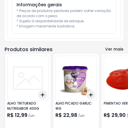
Informações gerais
* Preços de produtos pesáveis podem sofrer variação 
de acordo com o peso;

* Sujeito à disponibilidade de estoque;

* Imagem meramente ilustrativa;
Produtos similares
Ver mais
Add
Add
+
3
+
5
+
10
+
3
+
5
+
10
ALHO TRITURADO
ALHO PICADO GARLIC
PIMENTAO VE
NUTRISABOR 400G
1KG
R$ 12,99
R$ 22,98
R$ 29,90
/
un
/
un