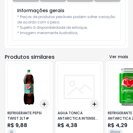
Informações gerais
* Preços de produtos pesáveis podem sofrer variação 
de acordo com o peso;

* Sujeito à disponibilidade de estoque;

* Imagem meramente ilustrativa;
Produtos similares
Ver mais
Add
Add
+
3
+
5
+
10
+
3
+
5
+
10
REFRIGERANTE PEPSI
AGUA TONICA
REFRIGERANTE
TWIST 2LT#
ANTARCTICA INTENSE
ANTARCTICA 
350ML
350ML
R$ 9,88
R$ 4,38
R$ 4,29
2L
350ml