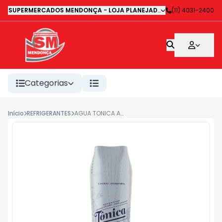
SUPERMERCADOS MENDONÇA - LOJA PLANEJADA 1
-
(11) 4031-2400
Avenida Deputa
Categorias
Início
REFRIGERANTES
AGUA TONICA ANTARCTICA ZERO 1L