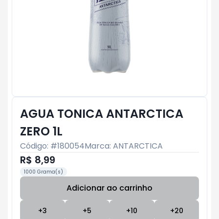
AGUA TONICA ANTARCTICA
ZERO 1L
Código: #
180054
Marca:
ANTARCTICA
R$ 8,99
1000 Grama(s)
Adicionar ao carrinho
Subtotal:
R$ 0
+
3
+
5
+
10
+
20