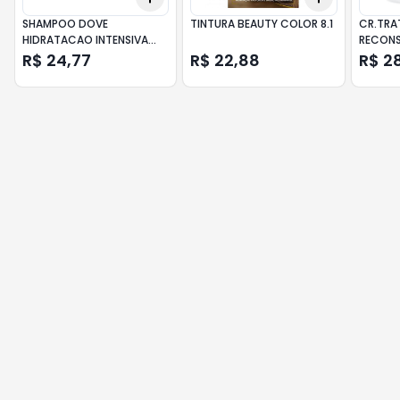
SHAMPOO DOVE
TINTURA BEAUTY COLOR 8.1
CR.TRA
HIDRATACAO INTENSIVA
RECON
OXIGENIO 200ML
AMINOA
R$ 24,77
R$ 22,88
R$ 2