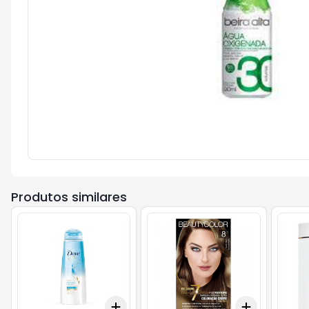
Produtos similares
Add
Add
+
3
+
5
+
10
+
3
+
5
+