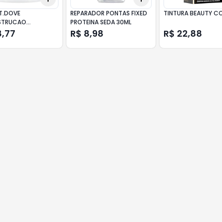
T.DOVE
REPARADOR PONTAS FIXED
TINTURA BEAUTY CO
STRUCAO
PROTEINA SEDA 30ML
CIDO 320G
8,77
R$ 8,98
R$ 22,88