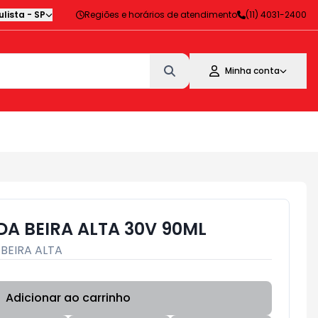
lista
-
SP
Regiões e horários de atendimento
(11) 4031-2400
Minha conta
A BEIRA ALTA 30V 90ML
:
BEIRA ALTA
Adicionar ao carrinho
Subtotal:
R$ 0,00