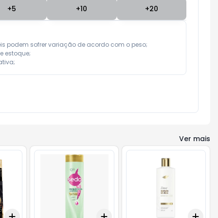
+
5
+
10
+
20
eis podem sofrer variação de acordo com o peso;

e estoque;

tiva;
Ver mais
Add
Add
Add
+
3
+
5
+
10
+
3
+
5
+
10
+
3