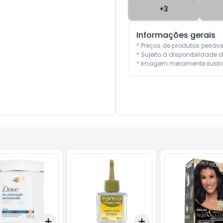
+
3
Informações gerais
* Preços de produtos pesáv
* Sujeito à disponibilidade d
* Imagem meramente ilustra
Add
Add
10
+
3
+
5
+
10
+
3
+
5
+
10