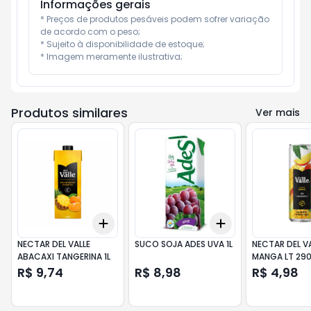
Informações gerais
* Preços de produtos pesáveis podem sofrer variação 
de acordo com o peso;

* Sujeito à disponibilidade de estoque;

* Imagem meramente ilustrativa;
Produtos similares
Ver mais
Add
Add
+
3
+
5
+
10
+
3
+
5
+
10
NECTAR DEL VALLE
SUCO SOJA ADES UVA 1L
NECTAR DEL VA
ABACAXI TANGERINA 1L
MANGA LT 29
R$ 9,74
R$ 8,98
R$ 4,98