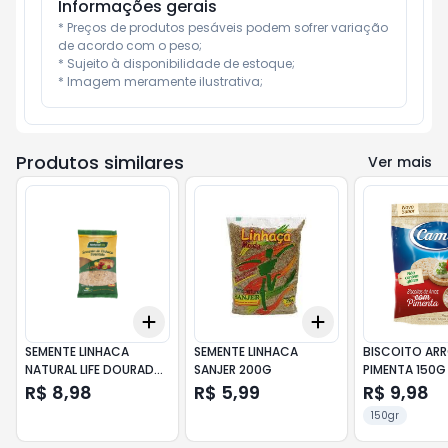
Informações gerais
* Preços de produtos pesáveis podem sofrer variação 
de acordo com o peso;

* Sujeito à disponibilidade de estoque;

* Imagem meramente ilustrativa;
Produtos similares
Ver mais
Add
Add
+
3
+
5
+
10
+
3
+
5
+
10
SEMENTE LINHACA
SEMENTE LINHACA
BISCOITO ARR
NATURAL LIFE DOURADA
SANJER 200G
PIMENTA 150G
200G
R$ 8,98
R$ 5,99
R$ 9,98
150gr