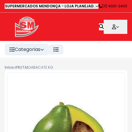
SUPERMERCADOS MENDONÇA - LOJA PLANEJADA 1
-
(11) 4031-2400
Avenida Deputa
Categorias
Início
FRUTAS
ABACATE KG