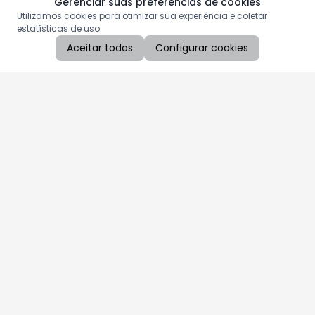
Gerenciar suas preferências de cookies
Utilizamos cookies para otimizar sua experiência e coletar
estatísticas de uso.
Aceitar todos
Configurar cookies
Aproveite as nossas promoções!
Cadastre seu e-mail e receba ofertas exclusivas.
QUERO RECEBER