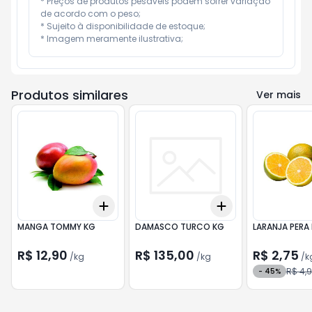
* Preços de produtos pesáveis podem sofrer variação 
de acordo com o peso;

* Sujeito à disponibilidade de estoque;

* Imagem meramente ilustrativa;
Produtos similares
Ver mais
Add
Add
+
1.5
kg
+
2.5
kg
+
0.6
kg
+
1
kg
MANGA TOMMY KG
DAMASCO TURCO KG
LARANJA PERA
R$ 12,90
R$ 135,00
R$ 2,75
/
kg
/
kg
/
k
R$ 4,
-
45
%