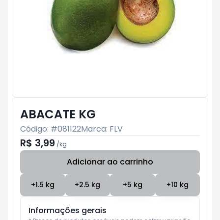
ABACATE KG
Código: #
081122
Marca:
FLV
R$ 3,99
/
kg
Adicionar ao carrinho
Subtotal:
R$ 0
+
1.5
kg
+
2.5
kg
+
5
kg
+
10
kg
Informações gerais